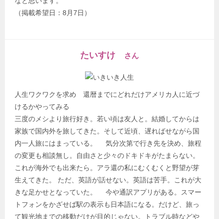
なと思います。
（掲載希望日：8月7日）
たいすけ
さん
人生ワクワクを求め 還暦までにどれだけアメリカ人に近づ
けるかやってみる
三度のメシより旅行好き。若い頃は友人と。結婚してからは
家族で国内外を旅してきた。そして近頃、遅ればせながら国
内一人旅にはまっている。 気分次第で行き先を決め、旅程
の変更も相談無し。自由さと少々のドキドキがたまらない。
これが海外でも出来たら。アラ還の私にむくむくと野望が芽
生えてきた。 ただ、英語が話せない。英語は苦手。これが大
きな足かせとなっていた。 今や通訳アプリがある。スマー
トフォンをかざせば駅の表示も日本語になる。だけど、旅っ
て観光地までの移動だけが目的じゃない。トラブル時などや