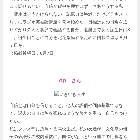
はり話せるという自信が背中を押すはず。さあどうする私。
費用はそうかけられない。記憶力は半減。だけどテキスト
片手にラジオ英会話講座を聞き始めた。目標はあの街角を通
りすがりの人と笑顔で会話する自分。還暦まであと誕生日は3
回。誕生日ごとに自分を叱咤激励するために掲載希望は８月
７日を。
（掲載希望日：8月7日）
op
さん
自信とは自分を信じること。他人の評価や価値基準ではな
く、過去の自分に胸を張れるような努力を重ね、自信をつけ
たい。
私はダンス部に所属する高校生だ。私の友達が、文化祭の冊
子の表紙絵の校内選抜に、自信がないという理由で応募をや