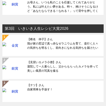
お母さん、いつも私のことを応援してくれてありがと
う。私には叶えたい夢がある。時々、挫けそうになるけ
ど「あなたならできる！なれる！」って背中を押してく
れる。何度助けられてきただろう。だから感謝を伝えた
い。
第3回 いきいき人生レシピ大賞2026
【椎名 仲子】さん
我が家の窓辺で真っ赤なゼラニウムを育て、道行く人々
の気持ちを明るくし、前向きになれる気持ちを届けたい
【見習いカメラ小僧】さん
退院して一人暮らしし、父からもらったカメラを持って
美しい風景の写真を撮る
【テツ】さん
自家用車を手放す！