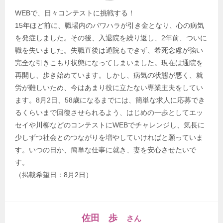
WEBで、日々コンテストに挑戦する！
15年ほど前に、職場内のパワハラが引き金となり、心の病気
を発症しました。その後、入退院を繰り返し、2年前、ついに
職を失いました。失職直後は通院もできず、希死念慮が強い
完全な引きこもり状態になってしまいました。現在は通院を
再開し、歩き始めています。しかし、病気の状態が悪く、就
労が難しいため、今はあまり役に立たない専業主夫をしてい
ます。8月2日、58歳になるまでには、簡単な求人に応募でき
るくらいまで回復させられるよう、はじめの一歩としてエッ
セイや川柳などのコンテストにWEBでチャレンジし、気長に
少しずつ社会とのつながりを増やしていければと願っていま
す。いつの日か、簡単な仕事に就き、妻を安心させたいで
す。
（掲載希望日：8月2日）
佐田 歩
さん