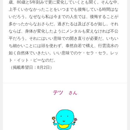
歳、80歳と5年刻みで更に変化していくとも聞く。そんな中、
上手くいかなかったことをいつまでも後悔している時間はな
いだろう。なぜなら私は今までの人生では、後悔することが
多かったからなおさらだ。過ぎたるは及ばざるが如し。それ
ならば、身体が変化したようにメンタルも変えなければ不公
平だろう。それにはいい意味での開き直りが必要だ。いちい
ち細かいことには頭を使わず、泰然自若で構え、行雲流水の
如く自然体でいきたい。いい意味でのケ・セラ・セラ。レッ
ト・イット・ビーなのだ。
（掲載希望日：8月2日）
テツ
さん