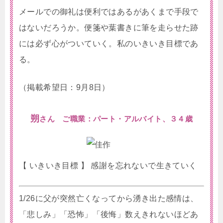
メールでの御礼は便利ではあるがあくまで手段で
はないだろうか。便箋や葉書きに筆を走らせた跡
には必ず心がついていく。私のいきいき目標であ
る。
（掲載希望日：9月8日）
朔
さん ご職業：パート・アルバイト、３４歳
【 いきいき目標 】 感謝を忘れないで生きていく
1/26に父が突然亡くなってから湧き出た感情は、
「悲しみ」「恐怖」「後悔」数えきれないほどあ