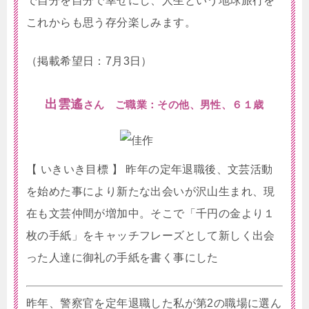
で自分を自分で幸せにし、人生という地球旅行を
これからも思う存分楽しみます。
（掲載希望日：7月3日）
出雲遙
さん ご職業：その他、男性、６１歳
【 いきいき目標 】 昨年の定年退職後、文芸活動
を始めた事により新たな出会いが沢山生まれ、現
在も文芸仲間が増加中。そこで「千円の金より１
枚の手紙」をキャッチフレーズとして新しく出会
った人達に御礼の手紙を書く事にした
昨年、警察官を定年退職した私が第2の職場に選ん