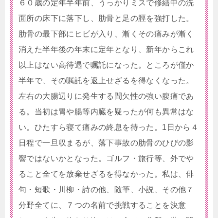
６０歳の定年半年前、うっかりミスで修繕中の洗
面所の床下に落下し、肋骨と足の脛を強打した。
肋骨の最下部にヒビが入り、漸くその痛みが漸く
消えた半年後の年末に定年となり、新年からこれ
以上はない高待遇で嘱託になった。ところが僅か
半年で、その嘱託を返上せざるを得なくなった。
左右の大腸辺りに発生する間欠性の強い腹痛であ
る。当初は胃や腸等内臓を疑ったが何も異常はな
い。ひたすら寝て痛みの終息を待った。1日から４
日程で一旦収まるが、落下事故の肋骨のひびの影
響ではないかとなった。ゴルフ・旅行等、外でや
ること全てを放棄せざるを得なかった。私は、俳
句・短歌・川柳・詩の他、随筆、小説、その他７
分野全てに、７つの名前で挑戦することを決意