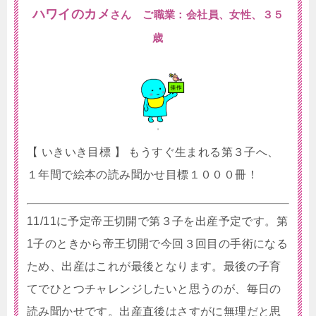
ハワイのカメ
さん ご職業：会社員、女性、３５
歳
【 いきいき目標 】 もうすぐ生まれる第３子へ、
１年間で絵本の読み聞かせ目標１０００冊！
11/11に予定帝王切開で第３子を出産予定です。第
1子のときから帝王切開で今回３回目の手術になる
ため、出産はこれが最後となります。最後の子育
てでひとつチャレンジしたいと思うのが、毎日の
読み聞かせです。出産直後はさすがに無理だと思