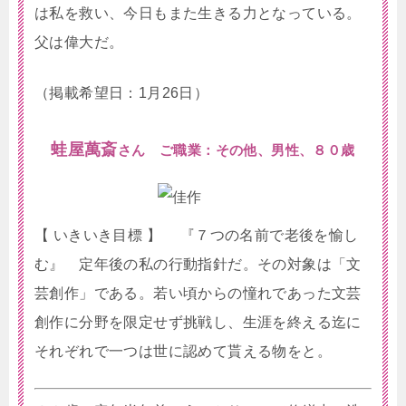
は私を救い、今日もまた生きる力となっている。
父は偉大だ。
（掲載希望日：1月26日）
蛙屋萬斎
さん ご職業：その他、男性、８０歳
【 いきいき目標 】 『７つの名前で老後を愉し
む』 定年後の私の行動指針だ。その対象は「文
芸創作」である。若い頃からの憧れであった文芸
創作に分野を限定せず挑戦し、生涯を終える迄に
それぞれで一つは世に認めて貰える物をと。