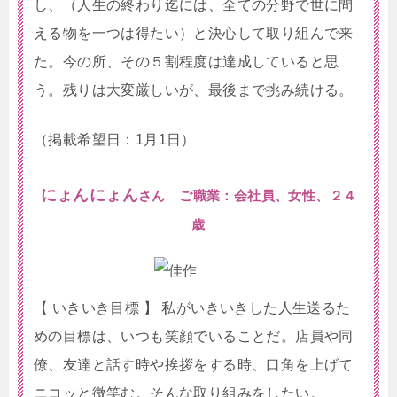
し、（人生の終わり迄には、全ての分野で世に問
える物を一つは得たい）と決心して取り組んで来
た。今の所、その５割程度は達成していると思
う。残りは大変厳しいが、最後まで挑み続ける。
（掲載希望日：1月1日）
にょんにょん
さん ご職業：会社員、女性、２４
歳
【 いきいき目標 】 私がいきいきした人生送るた
めの目標は、いつも笑顔でいることだ。店員や同
僚、友達と話す時や挨拶をする時、口角を上げて
ニコッと微笑む。そんな取り組みをしたい。