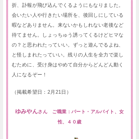
折、訃報が飛び込んでくるようにもなりました。
会いたい人や行きたい場所を、後回しにしている
暇などありません。来ないかもしれない老後など
待てません。しょっちゅう誘ってくるけどヒマな
の？と思われたっていい。ずっと遊んでるよね、
と怪しまれたっていい。残りの人生を全力で楽し
むために、受け身はやめて自分からどんどん動く
人になるぞー！
（掲載希望日：2月21日）
ゆみやん
さん ご職業：パート・アルバイト、女
性、４０歳