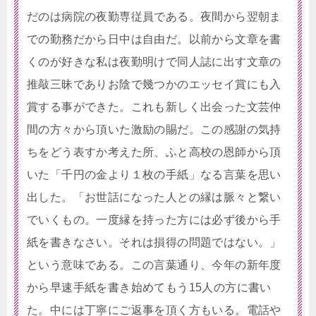
だのは病院の夜勤専従員である。夜間から翌朝ま
での勤務だから日中は自由だ。以前から文章を書
くのが好きな私は夜勤明けで同人誌に出す文章の
推敲三昧でありお陰で幾つかのエッセイ賞にも入
賞する事ができた。これも新しく出会った文芸仲
間の方々から頂いた激励の賜だ。この感謝の気持
ちをどう表すか考えた所、ふと高校の恩師から頂
いた「千円の金より１枚の手紙」なる言葉を思い
出した。「お世話になった人との縁は脈々と繋い
でいくもの。一度縁を持った方には必ず後から手
紙を書きなさい。それは損得の問題ではない。」
という意味である。この言葉通り、今年の新年度
から早速手紙を書き始めてもう15人の方に書い
た。中には丁寧にご返事を頂く方もいる。電話や