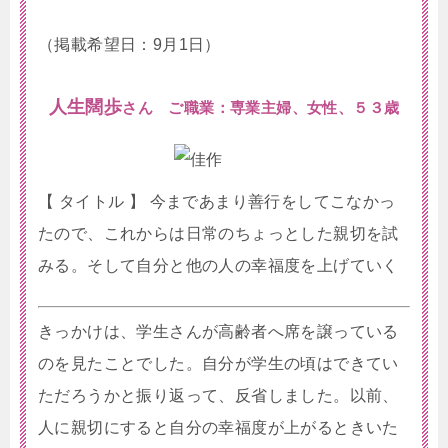
（掲載希望日：9月1日）
人生闊歩
さん ご職業：専業主婦、女性、５３歳
【 タイトル 】 今まであまり善行をしてこなかっ
たので、これからは日常のちょっとした親切を試
みる。そして自分と他の人の幸福度を上げていく
きっかけは、学生さんが高齢者へ席を譲っている
のを見たことでした。自分が学生の頃はできてい
ただろうかと振り返って、反省しました。以前、
人に親切にすると自分の幸福度が上がるときいた