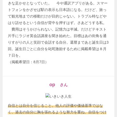
きな足かせとなっていた。 今や通訳アプリがある。スマー
トフォンをかざせば駅の表示も日本語になる。だけど、旅っ
て観光地までの移動だけが目的じゃない。トラブル時などや
はり話せるという自信が背中を押すはず。さあどうする私。
費用はそうかけられない。記憶力は半減。だけどテキスト
片手にラジオ英会話講座を聞き始めた。目標はあの街角を通
りすがりの人と笑顔で会話する自分。還暦まであと誕生日は3
回。誕生日ごとに自分を叱咤激励するために掲載希望は８月
７日を。
（掲載希望日：8月7日）
op
さん
自信とは自分を信じること。他人の評価や価値基準ではな
く、過去の自分に胸を張れるような努力を重ね、自信をつけ