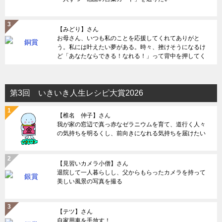
【みどり】さん
お母さん、いつも私のことを応援してくれてありがと
う。私には叶えたい夢がある。時々、挫けそうになるけ
ど「あなたならできる！なれる！」って背中を押してく
れる。何度助けられてきただろう。だから感謝を伝えた
い。
第3回 いきいき人生レシピ大賞2026
【椎名 仲子】さん
我が家の窓辺で真っ赤なゼラニウムを育て、道行く人々
の気持ちを明るくし、前向きになれる気持ちを届けたい
【見習いカメラ小僧】さん
退院して一人暮らしし、父からもらったカメラを持って
美しい風景の写真を撮る
【テツ】さん
自家用車を手放す！