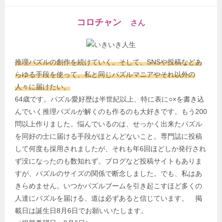
コロチャン
さん
推理パズルの創作を続けていく。そして、SNSや投稿などあ
らゆる手段を使って、私と同じパズルマニアやそれ以外の
人々に届けたい。
64歳です。パズル愛好歴は半世紀以上、特に表に○×を書き込
んでいく推理パズルが解くのも作るのも大好きです。もう200
問以上作りました。悩んでいるのは、せっかく出来たパズル
を同好の士に届ける手段がほとんどないこと。専門誌に投稿
して何度も採用されましたが、それも年6回ほどしか発行され
ず没になったのも数知れず。ブログなど投稿サイトもありま
すが、パズルのサイズの関係で断念しました。でも、私はあ
きらめません。いつかパズルブームを引き起こすほど多くの
人達にパズルを届ける、道は必ずあると信じています。 掲
載日は誕生日8月6日でお願いいたします。