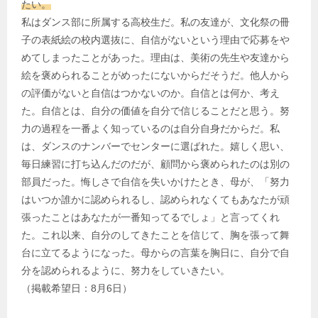
たい。
私はダンス部に所属する高校生だ。私の友達が、文化祭の冊
子の表紙絵の校内選抜に、自信がないという理由で応募をや
めてしまったことがあった。理由は、美術の先生や友達から
絵を褒められることがめったにないからだそうだ。他人から
の評価がないと自信はつかないのか。自信とは何か、考え
た。自信とは、自分の価値を自分で信じることだと思う。努
力の過程を一番よく知っているのは自分自身だからだ。私
は、ダンスのナンバーでセンターに選ばれた。嬉しく思い、
毎日練習に打ち込んだのだが、顧問から褒められたのは別の
部員だった。悔しさで自信を失いかけたとき、母が、「努力
はいつか誰かに認められるし、認められなくてもあなたが頑
張ったことはあなたが一番知ってるでしょ」と言ってくれ
た。これ以来、自分のしてきたことを信じて、胸を張って舞
台に立てるようになった。母からの言葉を胸日に、自分で自
分を認められるように、努力をしていきたい。
（掲載希望日：8月6日）