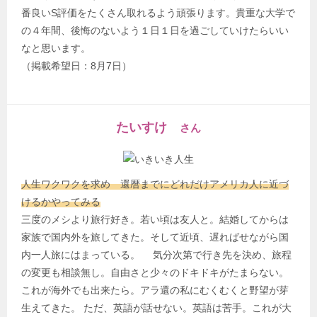
番良いS評価をたくさん取れるよう頑張ります。貴重な大学で
の４年間、後悔のないよう１日１日を過ごしていけたらいい
なと思います。
（掲載希望日：8月7日）
たいすけ
さん
人生ワクワクを求め 還暦までにどれだけアメリカ人に近づ
けるかやってみる
三度のメシより旅行好き。若い頃は友人と。結婚してからは
家族で国内外を旅してきた。そして近頃、遅ればせながら国
内一人旅にはまっている。 気分次第で行き先を決め、旅程
の変更も相談無し。自由さと少々のドキドキがたまらない。
これが海外でも出来たら。アラ還の私にむくむくと野望が芽
生えてきた。 ただ、英語が話せない。英語は苦手。これが大