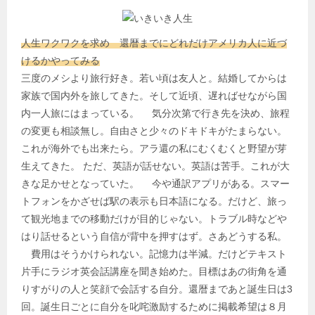
人生ワクワクを求め 還暦までにどれだけアメリカ人に近づ
けるかやってみる
三度のメシより旅行好き。若い頃は友人と。結婚してからは
家族で国内外を旅してきた。そして近頃、遅ればせながら国
内一人旅にはまっている。 気分次第で行き先を決め、旅程
の変更も相談無し。自由さと少々のドキドキがたまらない。
これが海外でも出来たら。アラ還の私にむくむくと野望が芽
生えてきた。 ただ、英語が話せない。英語は苦手。これが大
きな足かせとなっていた。 今や通訳アプリがある。スマー
トフォンをかざせば駅の表示も日本語になる。だけど、旅っ
て観光地までの移動だけが目的じゃない。トラブル時などや
はり話せるという自信が背中を押すはず。さあどうする私。
費用はそうかけられない。記憶力は半減。だけどテキスト
片手にラジオ英会話講座を聞き始めた。目標はあの街角を通
りすがりの人と笑顔で会話する自分。還暦まであと誕生日は3
回。誕生日ごとに自分を叱咤激励するために掲載希望は８月