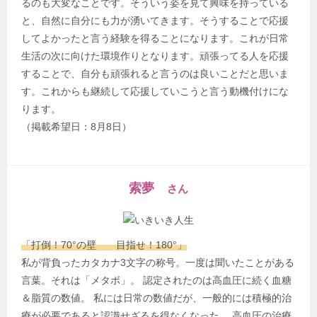
るのも大変なことです。そういう姿を見て興味を持っている
と、自然に自分にも力が湧いてきます。そうすることで応援
してよかったと言う経験を得ることになります。これが日常
生活の次に向けた環境作りとなります。頑張ってる人を応援
することで、自分も頑張れると言うのは良いことだと思いま
す。これからも継続して応援していこうと言う動機付けにな
ります。
（掲載希望日：8月8日）
索夢
さん
「打倒！70°の壁 目指せ！180°」
私が背負ったカタカナ3文字の称号。一度は聞いたことがある
言葉。それは「メタボ」。 認定されたのは高血圧に続く血糖
＆脂質の数値。 私には日常の数値だが、一般的には積極的治
療が必要であると認識せざるを得なくなった。 高血圧の治療