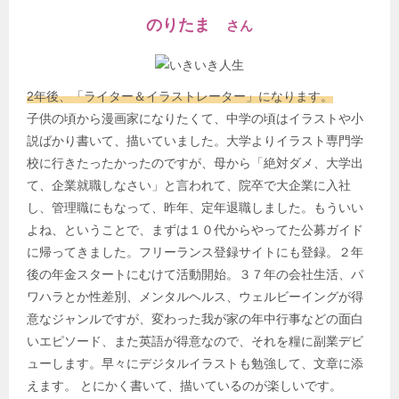
のりたま
さん
2年後、「ライター＆イラストレーター」になります。
子供の頃から漫画家になりたくて、中学の頃はイラストや小
説ばかり書いて、描いていました。大学よりイラスト専門学
校に行きたったかったのですが、母から「絶対ダメ、大学出
て、企業就職しなさい」と言われて、院卒で大企業に入社
し、管理職にもなって、昨年、定年退職しました。もういい
よね、ということで、まずは１０代からやってた公募ガイド
に帰ってきました。フリーランス登録サイトにも登録。２年
後の年金スタートにむけて活動開始。３７年の会社生活、パ
ワハラとか性差別、メンタルヘルス、ウェルビーイングが得
意なジャンルですが、変わった我が家の年中行事などの面白
いエピソード、また英語が得意なので、それを糧に副業デビ
ューします。早々にデジタルイラストも勉強して、文章に添
えます。 とにかく書いて、描いているのが楽しいです。