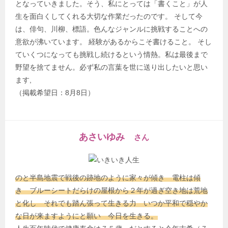
となっていきました。そう、私にとっては「書くこと」が人
生を面白くしてくれる大切な作業だったのです。 そして今
は、俳句、川柳、標語。色んなジャンルに挑戦することへの
意欲が沸いています。 経験があるからこそ書けること。 そし
ていくつになっても挑戦し続けるという情熱。私は最後まで
野望を捨てません。必ず私の言葉を世に送り出したいと思い
ます,
（掲載希望日：8月8日）
あさいゆみ
さん
のと半島地震で戦後の跡地のように家々が傾き 電柱は傾
き ブルーシートだらけの屋根から２年が過ぎ空き地は荒地
と化し それでも踏ん張って生きる力 いつか平和で穏やか
な日が来ますようにと願い 今日を生きる。