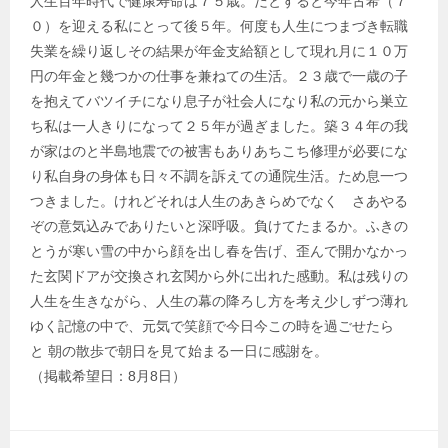
人生百年時代で健康寿命は７５歳。だとすると今年古希（７
０）を迎える私にとって後５年。何度も人生につまづき転職
失業を繰り返しその結果が年金支給額として現れ月に１０万
円の年金と幾つかの仕事を兼ねての生活。２３歳で一歳の子
を抱えてバツイチになり息子が社会人になり私の元から巣立
ち私は一人きりになって２５年が過ぎました。築３４年の我
が家はのと半島地震での被害もありあちこち修理が必要にな
り私自身の身体も日々不調を訴えての通院生活。ため息一つ
つきました。けれどそれは人生のあきらめでなく さあやる
ぞの意気込みでありたいと深呼吸。負けてたまるか。ふきの
とうが寒い雪の中から顔を出し春を告げ、歪んで開かなかっ
た玄関ドアが交換され玄関から外に出れた感動。私は残りの
人生を生きながら、人生の幕の降ろし方を考え少しずつ薄れ
ゆく記憶の中で、元気で笑顔で今日今この時を過ごせたら
と 朝の散歩で朝日を見て始まる一日に感謝を。
（掲載希望日：8月8日）