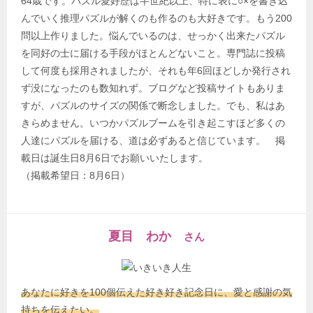
64歳です。パズル愛好歴は半世紀以上、特に表に○×を書き込
んでいく推理パズルが解くのも作るのも大好きです。もう200
問以上作りました。悩んでいるのは、せっかく出来たパズル
を同好の士に届ける手段がほとんどないこと。専門誌に投稿
して何度も採用されましたが、それも年6回ほどしか発行され
ず没になったのも数知れず。ブログなど投稿サイトもありま
すが、パズルのサイズの関係で断念しました。でも、私はあ
きらめません。いつかパズルブームを引き起こすほど多くの
人達にパズルを届ける、道は必ずあると信じています。 掲
載日は誕生日8月6日でお願いいたします。
（掲載希望日：8月6日）
夏目 わか
さん
あなたに好きを100個伝えた好き好き記念日に、愛と感謝の気
持ちを伝えたい。