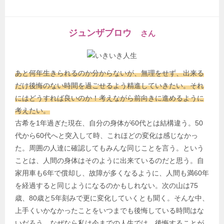
ジュンザブロウ
さん
あと何年生きられるのか分からないが、無理をせず、出来る
だけ後悔のない時間を過ごせるよう精進していきたい。それ
にはどうすれば良いのか！考えながら前向きに進めるように
考えたい。
古希を1年過ぎた現在、自分の身体が60代とは結構違う。50
代から60代へと突入して時、これほどの変化は感じなかっ
た。周囲の人達に確認してもみんな同じことを言う。という
ことは、人間の身体はそのように出来ているのだと思う。自
家用車も6年で償却し、故障が多くなるように、人間も満60年
を経過すると同じようになるのかもしれない。次の山は75
歳、80歳と5年刻みで更に変化していくとも聞く。そんな中、
上手くいかなかったことをいつまでも後悔している時間はな
いだろう。なぜなら私は今までの人生では、後悔することが