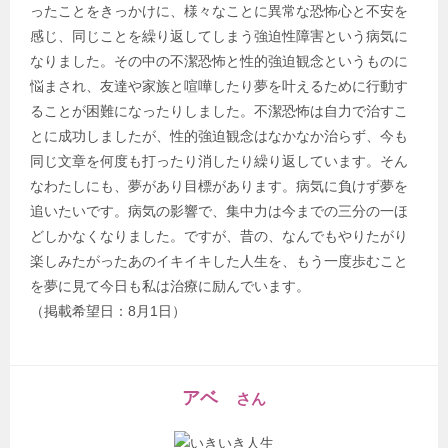
ったことをきっかけに、様々なことに異常な恐怖心と不安を
感じ、同じことを繰り返してしまう強迫性障害という病気に
なりました。その中の不潔恐怖と性的強迫観念というものに
悩まされ、友達や家族と喧嘩したり夢を叶えるために行動す
ることが困難になったりしました。不潔恐怖は自力で治すこ
とに成功しましたが、性的強迫観念はなかなか治らず、今も
同じ文章を何度も打ったり消したり繰り返しています。そん
なわたしにも、夢があり目標があります。病気に負けず夢を
追いたいです。病気の影響で、集中力は今までの三分の一ほ
どしかなくなりました。ですが、昔の、なんでもやりたがり
楽しみたがったあのイキイキした人生を、もう一度歩むこと
を夢に見て今日も私は治療に励んでいます。
（掲載希望日：8月1日）
アベ
さん