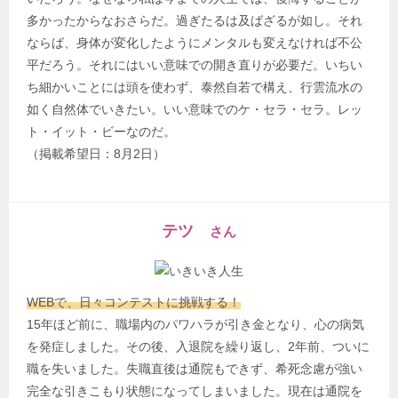
多かったからなおさらだ。過ぎたるは及ばざるが如し。それ
ならば、身体が変化したようにメンタルも変えなければ不公
平だろう。それにはいい意味での開き直りが必要だ。いちい
ち細かいことには頭を使わず、泰然自若で構え、行雲流水の
如く自然体でいきたい。いい意味でのケ・セラ・セラ。レッ
ト・イット・ビーなのだ。
（掲載希望日：8月2日）
テツ
さん
WEBで、日々コンテストに挑戦する！
15年ほど前に、職場内のパワハラが引き金となり、心の病気
を発症しました。その後、入退院を繰り返し、2年前、ついに
職を失いました。失職直後は通院もできず、希死念慮が強い
完全な引きこもり状態になってしまいました。現在は通院を