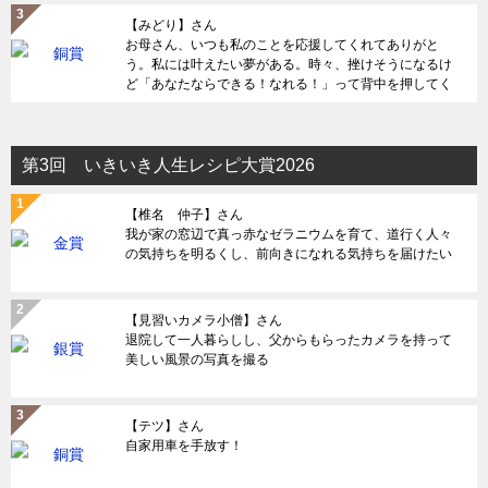
【みどり】さん
お母さん、いつも私のことを応援してくれてありがと
う。私には叶えたい夢がある。時々、挫けそうになるけ
ど「あなたならできる！なれる！」って背中を押してく
れる。何度助けられてきただろう。だから感謝を伝えた
い。
第3回 いきいき人生レシピ大賞2026
【椎名 仲子】さん
我が家の窓辺で真っ赤なゼラニウムを育て、道行く人々
の気持ちを明るくし、前向きになれる気持ちを届けたい
【見習いカメラ小僧】さん
退院して一人暮らしし、父からもらったカメラを持って
美しい風景の写真を撮る
【テツ】さん
自家用車を手放す！