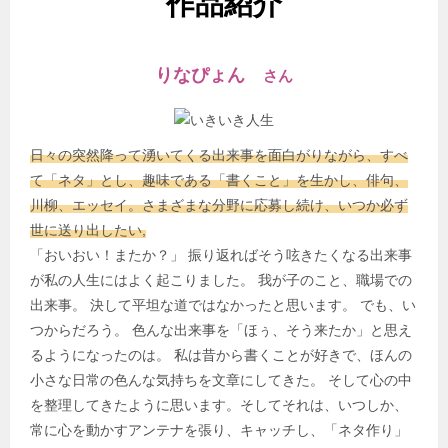
作品紹介
りなぴょん
さん
日々の突然降って湧いてくる出来事を面白がりながら、すべ
て「ネタ」とし、趣味である「書くこと」を生かし、俳句、
川柳、エッセイ。さまざまな分野に応募し続け、いつか必ず
世に送り出したい,
「おいおい！またか？」 振り返ればそう呟きたくなる出来事
が私の人生にはよく起こりました。 我が子のこと、職場での
出来事。 決して平坦な道ではなかったと思います。 でも、い
つからだろう。 色んな出来事を「ほぅ、そう来たか」と思え
るようになったのは。 私は昔から書くことが好きで、ほんの
小さな日常の色んな気持ちを文章にしてきた。 そして心の中
を整理してきたように思います。そしてそれは、いつしか、
常に心を動かすアンテナを張り、キャッチし、「ネタ作り」