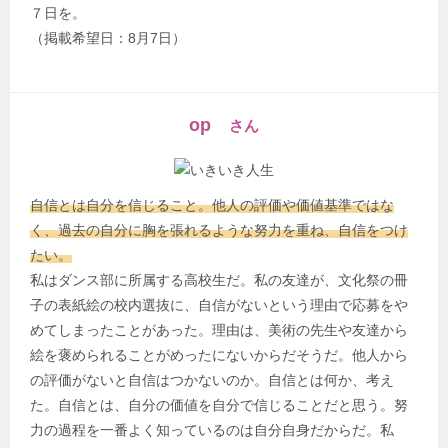
７日を。
（掲載希望日：8月7日）
op
さん
自信とは自分を信じること。他人の評価や価値基準ではな
く、過去の自分に胸を張れるような努力を重ね、自信をつけ
たい。
私はダンス部に所属する高校生だ。私の友達が、文化祭の冊
子の表紙絵の校内選抜に、自信がないという理由で応募をや
めてしまったことがあった。理由は、美術の先生や友達から
絵を褒められることがめったにないからだそうだ。他人から
の評価がないと自信はつかないのか。自信とは何か、考え
た。自信とは、自分の価値を自分で信じることだと思う。努
力の過程を一番よく知っているのは自分自身だからだ。私