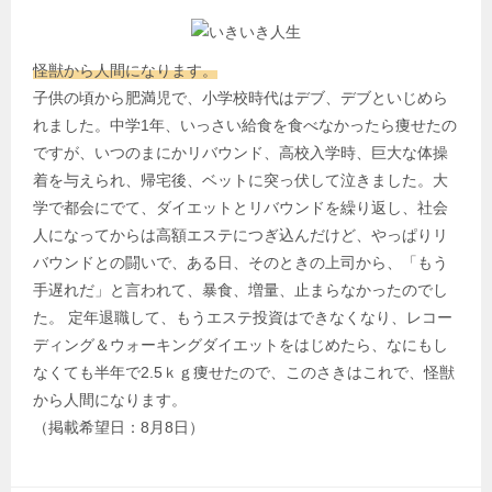
怪獣から人間になります。
子供の頃から肥満児で、小学校時代はデブ、デブといじめら
れました。中学1年、いっさい給食を食べなかったら痩せたの
ですが、いつのまにかリバウンド、高校入学時、巨大な体操
着を与えられ、帰宅後、ベットに突っ伏して泣きました。大
学で都会にでて、ダイエットとリバウンドを繰り返し、社会
人になってからは高額エステにつぎ込んだけど、やっぱりリ
バウンドとの闘いで、ある日、そのときの上司から、「もう
手遅れだ」と言われて、暴食、増量、止まらなかったのでし
た。 定年退職して、もうエステ投資はできなくなり、レコー
ディング＆ウォーキングダイエットをはじめたら、なにもし
なくても半年で2.5ｋｇ痩せたので、このさきはこれで、怪獣
から人間になります。
（掲載希望日：8月8日）