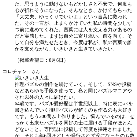
た。思うように動けないもどかしさと不安で、何度も
心が折れそうになった。そんなとき、かけてもらった
「大丈夫、ゆっくりでいいよ」という言葉に救われ
た。その一言が、止まりかけていた私の時間を少しず
つ前に進めてくれた。言葉には人を支える力があるの
だと実感した。まずは自分に寄り添い、前を向く。そ
して自分を満たせたとき、今度は私が、私の言葉で誰
かを支えながら、いきいきと生きていきたい。
（掲載希望日：8月6日）
コロチャン
さん
推理パズルの創作を続けていく。そして、SNSや投稿
などあらゆる手段を使って、私と同じパズルマニアや
それ以外の人々に届けたい。
64歳です。パズル愛好歴は半世紀以上、特に表に○×を
書き込んでいく推理パズルが解くのも作るのも大好き
です。もう200問以上作りました。悩んでいるのは、せ
っかく出来たパズルを同好の士に届ける手段がほとん
どないこと。専門誌に投稿して何度も採用されました
が、それも年6回ほどしか発行されず没になったのも数