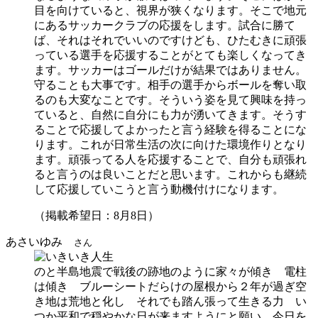
目を向けていると、視界が狭くなります。そこで地元
にあるサッカークラブの応援をします。試合に勝て
ば、それはそれでいいのですけども、ひたむきに頑張
っている選手を応援することがとても楽しくなってき
ます。サッカーはゴールだけが結果ではありません。
守ることも大事です。相手の選手からボールを奪い取
るのも大変なことです。そういう姿を見て興味を持っ
ていると、自然に自分にも力が湧いてきます。そうす
ることで応援してよかったと言う経験を得ることにな
ります。これが日常生活の次に向けた環境作りとなり
ます。頑張ってる人を応援することで、自分も頑張れ
ると言うのは良いことだと思います。これからも継続
して応援していこうと言う動機付けになります。
（掲載希望日：8月8日）
あさいゆみ
さん
のと半島地震で戦後の跡地のように家々が傾き 電柱
は傾き ブルーシートだらけの屋根から２年が過ぎ空
き地は荒地と化し それでも踏ん張って生きる力 い
つか平和で穏やかな日が来ますようにと願い 今日を