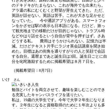
行き先を決め、旅程の変更も相談無し。自由さと少々
のドキドキがたまらない。これが海外でも出来たら。
アラ還の私にむくむくと野望が芽生えてきた。 ただ、
英語が話せない。英語は苦手。これが大きな足かせと
なっていた。 今や通訳アプリがある。スマートフォ
ンをかざせば駅の表示も日本語になる。だけど、旅っ
て観光地までの移動だけが目的じゃない。トラブル時
などやはり話せるという自信が背中を押すはず。さあ
どうする私。 費用はそうかけられない。記憶力は半
減。だけどテキスト片手にラジオ英会話講座を聞き始
めた。目標はあの街角を通りすがりの人と笑顔で会話
する自分。還暦まであと誕生日は3回。誕生日ごとに自
分を叱咤激励するために掲載希望は８月７日を。
（掲載希望日：8月7日）
いけ
さん
勉強とバイトを両立させて、趣味を楽しむことのでき
る充実したキャンパスライフを送りたい。
私は、19歳の大学生です。今年で大学２年生になりま
す。２年生になると資格取得のために１年次よりも多