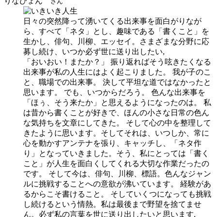
りなぴょん
さん
日々の突然降って湧いてくる出来事を面白がりなが
ら、すべて「ネタ」とし、趣味である「書くこと」を
生かし、俳句、川柳、エッセイ。さまざまな分野に応
募し続け、いつか必ず世に送り出したい,
「おいおい！またか？」 振り返ればそう呟きたくなる
出来事が私の人生にはよく起こりました。 我が子のこ
と、職場での出来事。 決して平坦な道ではなかったと
思います。 でも、いつからだろう。 色んな出来事を
「ほぅ、そう来たか」と思えるようになったのは。 私
は昔から書くことが好きで、ほんの小さな日常の色ん
な気持ちを文章にしてきた。 そして心の中を整理して
きたように思います。そしてそれは、いつしか、常に
心を動かすアンテナを張り、キャッチし、「ネタ作
り」となっていきました。そう、私にとっては「書く
こと」が人生を面白くしてくれる大切な作業だったの
です。 そして今は、俳句、川柳、標語。色んなジャン
ルに挑戦することへの意欲が沸いています。 経験があ
るからこそ書けること。 そしていくつになっても挑戦
し続けるという情熱。私は最後まで野望を捨てませ
ん。必ず私の言葉を世に送り出したいと思います,