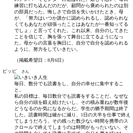
練習に打ち込んだのだが、顧問から褒められたのは別
の部員だった。悔しさで自信を失いかけたとき、母
が、「努力はいつか誰かに認められるし、認められな
くてもあなたが頑張ったことはあなたが一番知ってる
でしょ」と言ってくれた。これ以来、自分のしてきた
ことを信じて、胸を張って舞台に立てるようになっ
た。母からの言葉を胸日に、自分で自分を認められる
ように、努力をしていきたい。
（掲載希望日：8月6日）
ピッピ
さん
毎日、数分でも読書をし、自分の幸せに集中するこ
と。
私の目標は、毎日数分でも読書をすることだ。なぜな
ら自分の頭を鍛え続けたいし、その積み重ねが数年後
どうなるのか気になるからだ。学生の猶予期間は終了
した。読書時間は確かに減り、1日の大半を仕事で終え
てしまうだろう。その残った数少ない時間を携帯のス
クロールで終えてしまうのは時間がもったいない。そ