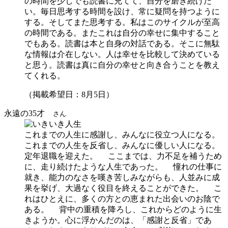
の時間を少しでも読書に充てて、自分を磨き続けた
い。毎日思考する時間を設け、常に疑問を持つように
する。そしてまた思考する。私はこのサイクルが至高
の時間である。またこれは自分の幸せに集中すること
でもある。読書は本と自身の対話である。そこに無駄
な情報は介在しない。人は幸せを比較して決めている
と思う。読書は真に自分の幸せと向き合うことを教え
てくれる。
（掲載希望日：8月5日）
永遠の35才
さん
これまでの人生に感謝し、みんなに役立つ人になる。
これまでの人生を反省し、みんなに優しい人になる。
定年退職を迎えた。 ここまでは、力不足を補うため
に、走り続けたような人生であった。 憧れの仕事に
就き、能力のなさを嘆き苦しみながらも、人並みに成
果を挙げ、大過なく役目を終えることができた。 こ
れはひとえに、多くの方との恵まれた出会いのお陰で
ある。 背中の重積を降ろし、これからどのように生
きようか。心に浮かんだのは、「感謝と反省」であ