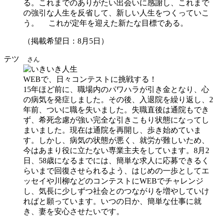
る。これまでのありがたい出会いに感謝し、これまで
の強引な人生を反省して、新しい人生をつくっていこ
う。 これが定年を迎えた新たな目標である。
（掲載希望日：8月5日）
テツ
さん
WEBで、日々コンテストに挑戦する！
15年ほど前に、職場内のパワハラが引き金となり、心
の病気を発症しました。その後、入退院を繰り返し、2
年前、ついに職を失いました。失職直後は通院もでき
ず、希死念慮が強い完全な引きこもり状態になってし
まいました。現在は通院を再開し、歩き始めていま
す。しかし、病気の状態が悪く、就労が難しいため、
今はあまり役に立たない専業主夫をしています。8月2
日、58歳になるまでには、簡単な求人に応募できるく
らいまで回復させられるよう、はじめの一歩としてエ
ッセイや川柳などのコンテストにWEBでチャレンジ
し、気長に少しずつ社会とのつながりを増やしていけ
ればと願っています。いつの日か、簡単な仕事に就
き、妻を安心させたいです。