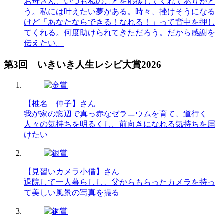
お母さん、いつも私のことを応援してくれてありがと
う。私には叶えたい夢がある。時々、挫けそうになる
けど「あなたならできる！なれる！」って背中を押し
てくれる。何度助けられてきただろう。だから感謝を
伝えたい。
第3回 いきいき人生レシピ大賞2026
【椎名 仲子】さん
我が家の窓辺で真っ赤なゼラニウムを育て、道行く
人々の気持ちを明るくし、前向きになれる気持ちを届
けたい
【見習いカメラ小僧】さん
退院して一人暮らしし、父からもらったカメラを持っ
て美しい風景の写真を撮る