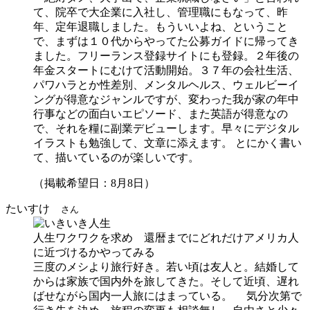
て、院卒で大企業に入社し、管理職にもなって、昨
年、定年退職しました。もういいよね、ということ
で、まずは１０代からやってた公募ガイドに帰ってき
ました。フリーランス登録サイトにも登録。２年後の
年金スタートにむけて活動開始。３７年の会社生活、
パワハラとか性差別、メンタルヘルス、ウェルビーイ
ングが得意なジャンルですが、変わった我が家の年中
行事などの面白いエピソード、また英語が得意なの
で、それを糧に副業デビューします。早々にデジタル
イラストも勉強して、文章に添えます。 とにかく書い
て、描いているのが楽しいです。
（掲載希望日：8月8日）
たいすけ
さん
人生ワクワクを求め 還暦までにどれだけアメリカ人
に近づけるかやってみる
三度のメシより旅行好き。若い頃は友人と。結婚して
からは家族で国内外を旅してきた。そして近頃、遅れ
ばせながら国内一人旅にはまっている。 気分次第で