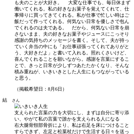
も夫のことが大好き。 大変な仕事でも、毎日休まず
働いてくれる。私の好きなお菓子を覚えてくれて、仕
事帰りに買ってきてくれる。私が仕事で忙しい時はご
飯だって作ってくれる。何気ない日常を優しさで包ん
でくれるのは夫である。 だから、何気ない日常を崩
さないまま、夫の好きなお菓子やジュースにこっそり
感謝の気持ちのメッセージを書く。そして、夫が持っ
ていく弁当の中にも「お仕事頑張ってくれてありがと
う、大好きだよ」と書いて入れる。照れくさいけど、
喜んでくれることを願いながら。感謝を言葉にするこ
とで、きっと日常が少しずつあたたかくなり、そんな
積み重ねが、いきいきとした人生にもつながっている
と思う。
（掲載希望日：8月6日）
結
さん
支えられた言葉の力を大切にし、まずは自分に寄り添
い、やがて私の言葉で誰かを支えられる人になる
右大腿骨頸部骨折により、私は右足を床につけること
すらできず、左足と松葉杖だけで生活する日々を送っ