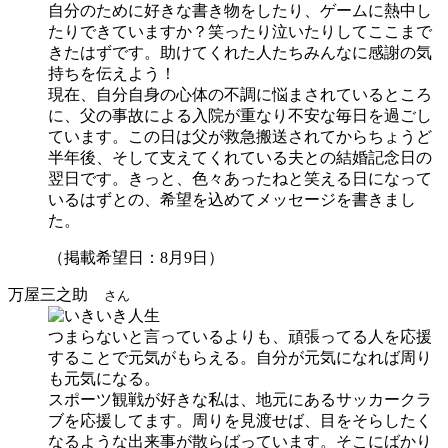
自分のために好きな書き物をしたり、ゲームに熱中し
たりできていますか？笑ったり泣いたりしてここまで
きたはずです。助けてくれた人たちみんなに感謝の気
持ちを伝えよう！
現在、自分自身の心体の不調に悩まされているところ
に、父の事故による入院が重なり不安な毎日を過ごし
ています。この日は父が救急搬送されてからちょうど
半年後、そして支えてくれている夫との結婚記念日の
翌日です。きっと、色々あったねと笑える日になって
いるはずとの、希望を込めてメッセージを書きまし
た。
（掲載希望日：8月9日）
万屋三之助
さん
つまらないと言っているよりも、頑張ってる人を応援
することで元気がもらえる。自分が元気になれば周り
も元気になる。
スポーツ観戦が好きな私は、地元にあるサッカークラ
ブを応援してます。周りを見渡せば、目をそらしたく
なるような出来事が散らばっています。そこにばかり