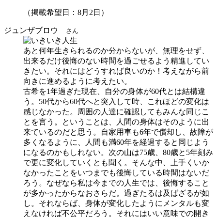
（掲載希望日：8月2日）
ジュンザブロウ
さん
あと何年生きられるのか分からないが、無理をせず、
出来るだけ後悔のない時間を過ごせるよう精進してい
きたい。それにはどうすれば良いのか！考えながら前
向きに進めるように考えたい。
古希を1年過ぎた現在、自分の身体が60代とは結構違
う。50代から60代へと突入して時、これほどの変化は
感じなかった。周囲の人達に確認してもみんな同じこ
とを言う。ということは、人間の身体はそのように出
来ているのだと思う。自家用車も6年で償却し、故障が
多くなるように、人間も満60年を経過すると同じよう
になるのかもしれない。次の山は75歳、80歳と5年刻み
で更に変化していくとも聞く。そんな中、上手くいか
なかったことをいつまでも後悔している時間はないだ
ろう。なぜなら私は今までの人生では、後悔すること
が多かったからなおさらだ。過ぎたるは及ばざるが如
し。それならば、身体が変化したようにメンタルも変
えなければ不公平だろう。それにはいい意味での開き