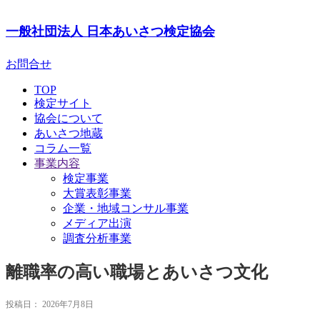
一般社団法人
日本あいさつ検定協会
お問合せ
TOP
検定サイト
協会について
あいさつ地蔵
コラム一覧
事業内容
検定事業
大賞表彰事業
企業・地域コンサル事業
メディア出演
調査分析事業
離職率の高い職場とあいさつ文化
投稿日：
2026年7月8日