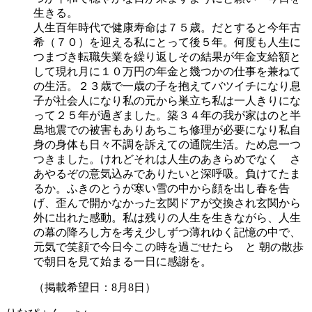
生きる。
人生百年時代で健康寿命は７５歳。だとすると今年古
希（７０）を迎える私にとって後５年。何度も人生に
つまづき転職失業を繰り返しその結果が年金支給額と
して現れ月に１０万円の年金と幾つかの仕事を兼ねて
の生活。２３歳で一歳の子を抱えてバツイチになり息
子が社会人になり私の元から巣立ち私は一人きりにな
って２５年が過ぎました。築３４年の我が家はのと半
島地震での被害もありあちこち修理が必要になり私自
身の身体も日々不調を訴えての通院生活。ため息一つ
つきました。けれどそれは人生のあきらめでなく さ
あやるぞの意気込みでありたいと深呼吸。負けてたま
るか。ふきのとうが寒い雪の中から顔を出し春を告
げ、歪んで開かなかった玄関ドアが交換され玄関から
外に出れた感動。私は残りの人生を生きながら、人生
の幕の降ろし方を考え少しずつ薄れゆく記憶の中で、
元気で笑顔で今日今この時を過ごせたら と 朝の散歩
で朝日を見て始まる一日に感謝を。
（掲載希望日：8月8日）