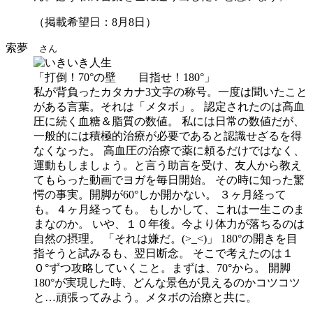
（掲載希望日：8月8日）
索夢
さん
「打倒！70°の壁 目指せ！180°」
私が背負ったカタカナ3文字の称号。一度は聞いたこと
がある言葉。それは「メタボ」。 認定されたのは高血
圧に続く血糖＆脂質の数値。 私には日常の数値だが、
一般的には積極的治療が必要であると認識せざるを得
なくなった。 高血圧の治療で薬に頼るだけではなく、
運動もしましょう。と言う助言を受け、友人から教え
てもらった動画でヨガを毎日開始。 その時に知った驚
愕の事実。開脚が60°しか開かない。 ３ヶ月経って
も。４ヶ月経っても。 もしかして、これは一生このま
まなのか。 いや、１０年後。今より体力が落ちるのは
自然の摂理。 「それは嫌だ。(>_<)」 180°の開きを目
指そうと試みるも、翌日断念。 そこで考えたのは１
０°ずつ攻略していくこと。まずは、70°から。 開脚
180°が実現した時、どんな景色が見えるのかコツコツ
と…頑張ってみよう。メタボの治療と共に。