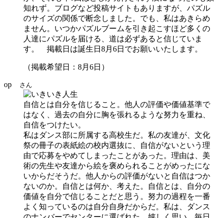
知れず。ブログなど投稿サイトもありますが、パズル
のサイズの関係で断念しました。でも、私はあきらめ
ません。いつかパズルブームを引き起こすほど多くの
人達にパズルを届ける、道は必ずあると信じていま
す。 掲載日は誕生日8月6日でお願いいたします。
（掲載希望日：8月6日）
op
さん
自信とは自分を信じること。他人の評価や価値基準で
はなく、過去の自分に胸を張れるような努力を重ね、
自信をつけたい。
私はダンス部に所属する高校生だ。私の友達が、文化
祭の冊子の表紙絵の校内選抜に、自信がないという理
由で応募をやめてしまったことがあった。理由は、美
術の先生や友達から絵を褒められることがめったにな
いからだそうだ。他人からの評価がないと自信はつか
ないのか。自信とは何か、考えた。自信とは、自分の
価値を自分で信じることだと思う。努力の過程を一番
よく知っているのは自分自身だからだ。私は、ダンス
のナンバーでセンターに選ばれた。嬉しく思い、毎日