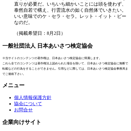
直りが必要だ。いちいち細かいことには頭を使わず、
泰然自若で構え、行雲流水の如く自然体でいきたい。
いい意味でのケ・セラ・セラ。レット・イット・ビー
なのだ。
（掲載希望日：8月2日）
一般社団法人 日本あいさつ検定協会
※当サイトのコンテンツの著作権は、日本あいさつ検定協会に帰属します。
これら全てのコンテンツは著作権法上認められた場合を除いて、日本あいさつ検定協会に無断で
転載などの行為をすることができません。引用などに際しては、日本あいさつ検定協会事務局ま
でご連絡下さい。
メニュー
個人情報保護方針
協会について
お問合せ
企業向けサイト