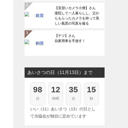
なれる気持ちを届けたい
【見習いカメラ小僧】さん
退院して一人暮らしし、父か
らもらったカメラを持って美
しい風景の写真を撮る
【テツ】さん
自家用車を手放す！
あいさつの日（11月13日）まで
98
12
35
14
日
時間
分
秒
いい（11）あいさつ（13）の日とし
て当協会が独自に定めています