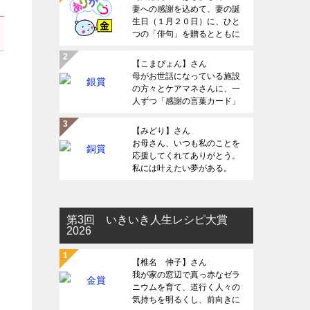
妻への感謝を込めて、妻の誕
生日（１月２０日）に、ひと
つの「俳句」を贈るとともに
声に出してよみたい。
【こまぴょん】さん
母がお世話になっている施設
の方々とケアマネさんに、一
人ずつ「感謝の言葉カード」
を送りたい
【みどり】さん
お母さん、いつも私のことを
応援してくれてありがとう。
私には叶えたい夢がある。
時々、挫けそうになるけど
「あなたならできる！なれ
る！」って背中を押してくれ
る。何度助けられてきただろ
第3回 いきいき人生レシピ大賞
2026
う。だから感謝を伝えたい。
【椎名 仲子】さん
我が家の窓辺で真っ赤なゼラ
ニウムを育て、道行く人々の
気持ちを明るくし、前向きに