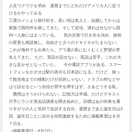
人生ワクワクを求め 還暦までにどれだけアメリカ人に近づ
けるかやってみる
三度のメシより旅行好き。若い頃は友人と。結婚してからは
家族で国内外を旅してきた。そして近頃、遅ればせながら国
内一人旅にはまっている。 気分次第で行き先を決め、旅程
の変更も相談無し。自由さと少々のドキドキがたまらない。
これが海外でも出来たら。アラ還の私にむくむくと野望が芽
生えてきた。 ただ、英語が話せない。英語は苦手。これが大
きな足かせとなっていた。 今や通訳アプリがある。スマー
トフォンをかざせば駅の表示も日本語になる。だけど、旅っ
て観光地までの移動だけが目的じゃない。トラブル時などや
はり話せるという自信が背中を押すはず。さあどうする私。
費用はそうかけられない。記憶力は半減。だけどテキスト
片手にラジオ英会話講座を聞き始めた。目標はあの街角を通
りすがりの人と笑顔で会話する自分。還暦まであと誕生日は3
回。誕生日ごとに自分を叱咤激励するために掲載希望は８月
７日を。
（掲載希望日：8月7日）