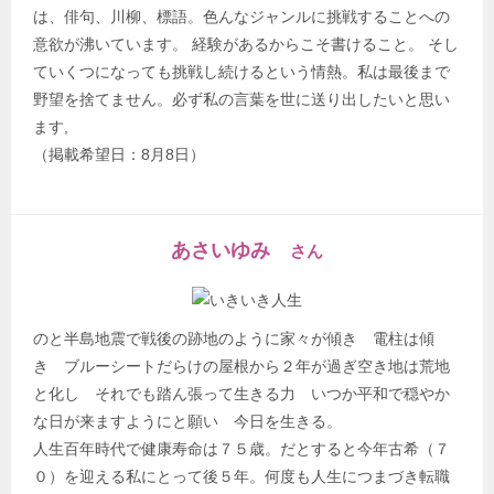
は、俳句、川柳、標語。色んなジャンルに挑戦することへの
意欲が沸いています。 経験があるからこそ書けること。 そし
ていくつになっても挑戦し続けるという情熱。私は最後まで
野望を捨てません。必ず私の言葉を世に送り出したいと思い
ます,
（掲載希望日：8月8日）
あさいゆみ
さん
のと半島地震で戦後の跡地のように家々が傾き 電柱は傾
き ブルーシートだらけの屋根から２年が過ぎ空き地は荒地
と化し それでも踏ん張って生きる力 いつか平和で穏やか
な日が来ますようにと願い 今日を生きる。
人生百年時代で健康寿命は７５歳。だとすると今年古希（７
０）を迎える私にとって後５年。何度も人生につまづき転職