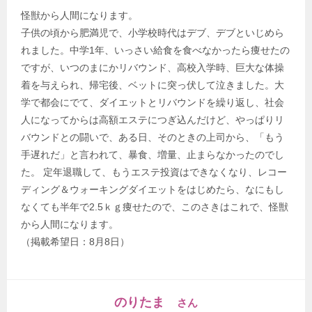
怪獣から人間になります。
子供の頃から肥満児で、小学校時代はデブ、デブといじめら
れました。中学1年、いっさい給食を食べなかったら痩せたの
ですが、いつのまにかリバウンド、高校入学時、巨大な体操
着を与えられ、帰宅後、ベットに突っ伏して泣きました。大
学で都会にでて、ダイエットとリバウンドを繰り返し、社会
人になってからは高額エステにつぎ込んだけど、やっぱりリ
バウンドとの闘いで、ある日、そのときの上司から、「もう
手遅れだ」と言われて、暴食、増量、止まらなかったのでし
た。 定年退職して、もうエステ投資はできなくなり、レコー
ディング＆ウォーキングダイエットをはじめたら、なにもし
なくても半年で2.5ｋｇ痩せたので、このさきはこれで、怪獣
から人間になります。
（掲載希望日：8月8日）
のりたま
さん