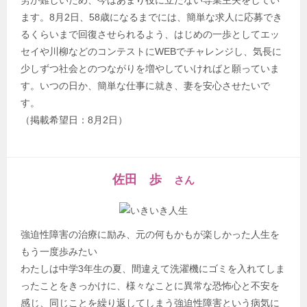
労が難しいため、今はあまり役に立たない専業主夫をしてい
ます。8月2日、58歳になるまでには、簡単な求人に応募でき
るくらいまで回復させられるよう、はじめの一歩としてエッ
セイや川柳などのコンテストにWEBでチャレンジし、気長に
少しずつ社会とのつながりを増やしていければと願っていま
す。いつの日か、簡単な仕事に就き、妻を安心させたいで
す。
（掲載希望日：8月2日）
佐田 歩
さん
強迫性障害の治療に励み、元の何もかもが楽しかった人生を
もう一度歩みたい
わたしは中学3年生の夏、間違えて洗濯機にゴミを入れてしま
ったことをきっかけに、様々なことに異常な恐怖心と不安を
感じ、同じことを繰り返してしまう強迫性障害という病気に