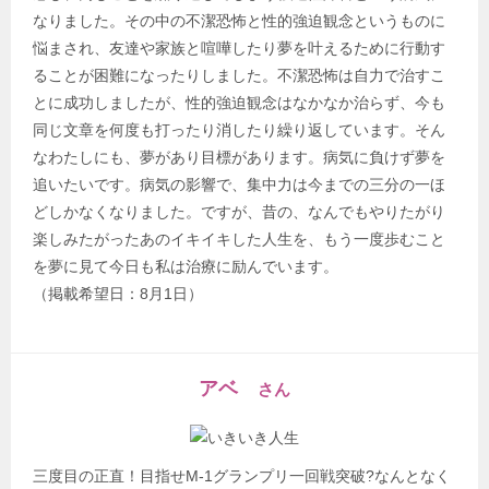
なりました。その中の不潔恐怖と性的強迫観念というものに
悩まされ、友達や家族と喧嘩したり夢を叶えるために行動す
ることが困難になったりしました。不潔恐怖は自力で治すこ
とに成功しましたが、性的強迫観念はなかなか治らず、今も
同じ文章を何度も打ったり消したり繰り返しています。そん
なわたしにも、夢があり目標があります。病気に負けず夢を
追いたいです。病気の影響で、集中力は今までの三分の一ほ
どしかなくなりました。ですが、昔の、なんでもやりたがり
楽しみたがったあのイキイキした人生を、もう一度歩むこと
を夢に見て今日も私は治療に励んでいます。
（掲載希望日：8月1日）
アベ
さん
三度目の正直！目指せM-1グランプリ一回戦突破?なんとなく