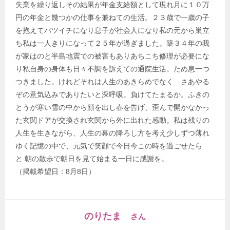
失業を繰り返しその結果が年金支給額として現れ月に１０万
円の年金と幾つかの仕事を兼ねての生活。２３歳で一歳の子
を抱えてバツイチになり息子が社会人になり私の元から巣立
ち私は一人きりになって２５年が過ぎました。築３４年の我
が家はのと半島地震での被害もありあちこち修理が必要にな
り私自身の身体も日々不調を訴えての通院生活。ため息一つ
つきました。けれどそれは人生のあきらめでなく さあやる
ぞの意気込みでありたいと深呼吸。負けてたまるか。ふきの
とうが寒い雪の中から顔を出し春を告げ、歪んで開かなかっ
た玄関ドアが交換され玄関から外に出れた感動。私は残りの
人生を生きながら、人生の幕の降ろし方を考え少しずつ薄れ
ゆく記憶の中で、元気で笑顔で今日今この時を過ごせたら
と 朝の散歩で朝日を見て始まる一日に感謝を。
（掲載希望日：8月8日）
のりたま
さん