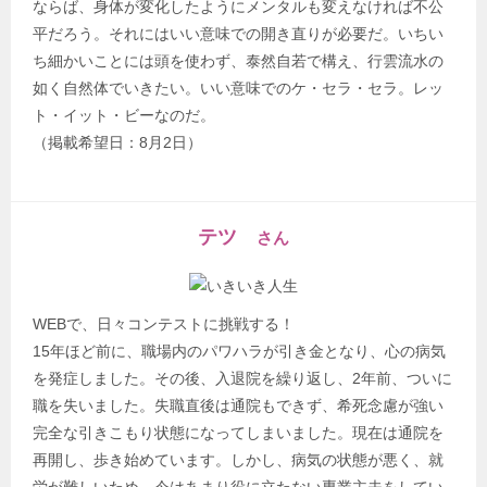
ならば、身体が変化したようにメンタルも変えなければ不公
平だろう。それにはいい意味での開き直りが必要だ。いちい
ち細かいことには頭を使わず、泰然自若で構え、行雲流水の
如く自然体でいきたい。いい意味でのケ・セラ・セラ。レッ
ト・イット・ビーなのだ。
（掲載希望日：8月2日）
テツ
さん
WEBで、日々コンテストに挑戦する！
15年ほど前に、職場内のパワハラが引き金となり、心の病気
を発症しました。その後、入退院を繰り返し、2年前、ついに
職を失いました。失職直後は通院もできず、希死念慮が強い
完全な引きこもり状態になってしまいました。現在は通院を
再開し、歩き始めています。しかし、病気の状態が悪く、就