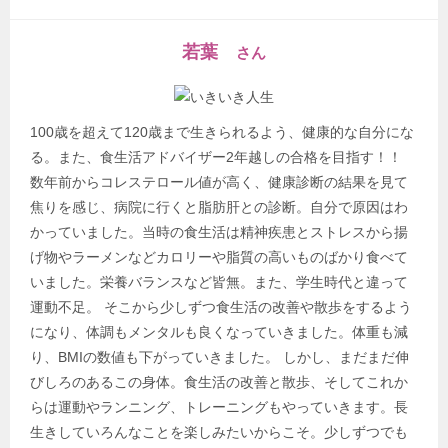
若葉
さん
100歳を超えて120歳まで生きられるよう、健康的な自分にな
る。また、食生活アドバイザー2年越しの合格を目指す！！
数年前からコレステロール値が高く、健康診断の結果を見て
焦りを感じ、病院に行くと脂肪肝との診断。自分で原因はわ
かっていました。当時の食生活は精神疾患とストレスから揚
げ物やラーメンなどカロリーや脂質の高いものばかり食べて
いました。栄養バランスなど皆無。また、学生時代と違って
運動不足。 そこから少しずつ食生活の改善や散歩をするよう
になり、体調もメンタルも良くなっていきました。体重も減
り、BMIの数値も下がっていきました。 しかし、まだまだ伸
びしろのあるこの身体。食生活の改善と散歩、そしてこれか
らは運動やランニング、トレーニングもやっていきます。長
生きしていろんなことを楽しみたいからこそ。少しずつでも