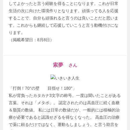
してよかったと言う経験を得ることになります。これが日常
生活の次に向けた環境作りとなります。頑張ってる人を応援
することで、自分も頑張れると言うのは良いことだと思いま
す。これからも継続して応援していこうと言う動機付けにな
ります。
（掲載希望日：8月8日）
索夢
さん
「打倒！70°の壁 目指せ！180°」
私が背負ったカタカナ3文字の称号。一度は聞いたことがある
言葉。それは「メタボ」。 認定されたのは高血圧に続く血糖
＆脂質の数値。 私には日常の数値だが、一般的には積極的治
療が必要であると認識せざるを得なくなった。 高血圧の治療
で薬に頼るだけではなく、運動もしましょう。と言う助言を