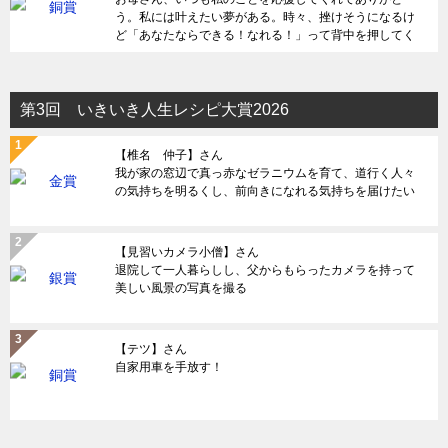
う。私には叶えたい夢がある。時々、挫けそうになるけ
ど「あなたならできる！なれる！」って背中を押してく
れる。何度助けられてきただろう。だから感謝を伝えた
い。
第3回 いきいき人生レシピ大賞2026
【椎名 仲子】さん
我が家の窓辺で真っ赤なゼラニウムを育て、道行く人々
の気持ちを明るくし、前向きになれる気持ちを届けたい
【見習いカメラ小僧】さん
退院して一人暮らしし、父からもらったカメラを持って
美しい風景の写真を撮る
【テツ】さん
自家用車を手放す！