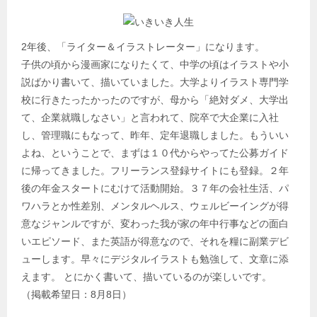
2年後、「ライター＆イラストレーター」になります。
子供の頃から漫画家になりたくて、中学の頃はイラストや小
説ばかり書いて、描いていました。大学よりイラスト専門学
校に行きたったかったのですが、母から「絶対ダメ、大学出
て、企業就職しなさい」と言われて、院卒で大企業に入社
し、管理職にもなって、昨年、定年退職しました。もういい
よね、ということで、まずは１０代からやってた公募ガイド
に帰ってきました。フリーランス登録サイトにも登録。２年
後の年金スタートにむけて活動開始。３７年の会社生活、パ
ワハラとか性差別、メンタルヘルス、ウェルビーイングが得
意なジャンルですが、変わった我が家の年中行事などの面白
いエピソード、また英語が得意なので、それを糧に副業デビ
ューします。早々にデジタルイラストも勉強して、文章に添
えます。 とにかく書いて、描いているのが楽しいです。
（掲載希望日：8月8日）