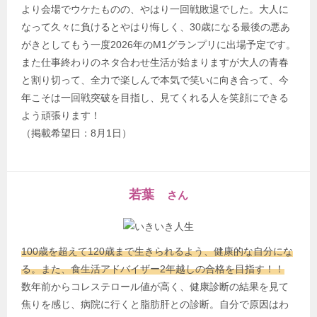
より会場でウケたものの、やはり一回戦敗退でした。大人に
なって久々に負けるとやはり悔しく、30歳になる最後の悪あ
がきとしてもう一度2026年のM1グランプリに出場予定です。
また仕事終わりのネタ合わせ生活が始まりますが大人の青春
と割り切って、全力で楽しんで本気で笑いに向き合って、今
年こそは一回戦突破を目指し、見てくれる人を笑顔にできる
よう頑張ります！
（掲載希望日：8月1日）
若葉
さん
100歳を超えて120歳まで生きられるよう、健康的な自分にな
る。また、食生活アドバイザー2年越しの合格を目指す！！
数年前からコレステロール値が高く、健康診断の結果を見て
焦りを感じ、病院に行くと脂肪肝との診断。自分で原因はわ