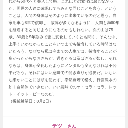
代から60代へと突入して時、これほどの変化は感じなかっ
た。周囲の人達に確認してもみんな同じことを言う。という
ことは、人間の身体はそのように出来ているのだと思う。自
家用車も6年で償却し、故障が多くなるように、人間も満60年
を経過すると同じようになるのかもしれない。次の山は75
歳、80歳と5年刻みで更に変化していくとも聞く。そんな中、
上手くいかなかったことをいつまでも後悔している時間はな
いだろう。なぜなら私は今までの人生では、後悔することが
多かったからなおさらだ。過ぎたるは及ばざるが如し。それ
ならば、身体が変化したようにメンタルも変えなければ不公
平だろう。それにはいい意味での開き直りが必要だ。いちい
ち細かいことには頭を使わず、泰然自若で構え、行雲流水の
如く自然体でいきたい。いい意味でのケ・セラ・セラ。レッ
ト・イット・ビーなのだ。
（掲載希望日：8月2日）
テツ
さん