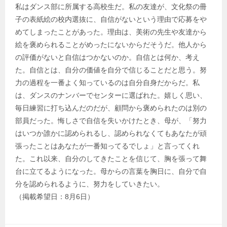
私はダンス部に所属する高校生だ。私の友達が、文化祭の冊
子の表紙絵の校内選抜に、自信がないという理由で応募をや
めてしまったことがあった。理由は、美術の先生や友達から
絵を褒められることがめったにないからだそうだ。他人から
の評価がないと自信はつかないのか。自信とは何か、考え
た。自信とは、自分の価値を自分で信じることだと思う。努
力の過程を一番よく知っているのは自分自身だからだ。私
は、ダンスのナンバーでセンターに選ばれた。嬉しく思い、
毎日練習に打ち込んだのだが、顧問から褒められたのは別の
部員だった。悔しさで自信を失いかけたとき、母が、「努力
はいつか誰かに認められるし、認められなくてもあなたが頑
張ったことはあなたが一番知ってるでしょ」と言ってくれ
た。これ以来、自分のしてきたことを信じて、胸を張って舞
台に立てるようになった。母からの言葉を胸日に、自分で自
分を認められるように、努力をしていきたい。
（掲載希望日：8月6日）