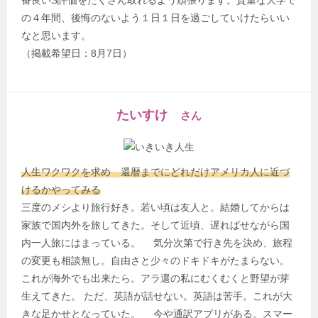
番良いS評価をたくさん取れるよう頑張ります。貴重な大学で
の４年間、後悔のないよう１日１日を過ごしていけたらいい
なと思います。
（掲載希望日：8月7日）
たいすけ
さん
人生ワクワクを求め 還暦までにどれだけアメリカ人に近づ
けるかやってみる
三度のメシより旅行好き。若い頃は友人と。結婚してからは
家族で国内外を旅してきた。そして近頃、遅ればせながら国
内一人旅にはまっている。 気分次第で行き先を決め、旅程
の変更も相談無し。自由さと少々のドキドキがたまらない。
これが海外でも出来たら。アラ還の私にむくむくと野望が芽
生えてきた。 ただ、英語が話せない。英語は苦手。これが大
きな足かせとなっていた。 今や通訳アプリがある。スマー