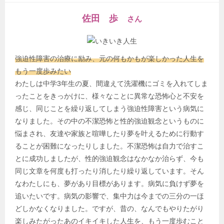
佐田 歩
さん
強迫性障害の治療に励み、元の何もかもが楽しかった人生を
もう一度歩みたい
わたしは中学3年生の夏、間違えて洗濯機にゴミを入れてしま
ったことをきっかけに、様々なことに異常な恐怖心と不安を
感じ、同じことを繰り返してしまう強迫性障害という病気に
なりました。その中の不潔恐怖と性的強迫観念というものに
悩まされ、友達や家族と喧嘩したり夢を叶えるために行動す
ることが困難になったりしました。不潔恐怖は自力で治すこ
とに成功しましたが、性的強迫観念はなかなか治らず、今も
同じ文章を何度も打ったり消したり繰り返しています。そん
なわたしにも、夢があり目標があります。病気に負けず夢を
追いたいです。病気の影響で、集中力は今までの三分の一ほ
どしかなくなりました。ですが、昔の、なんでもやりたがり
楽しみたがったあのイキイキした人生を、もう一度歩むこと