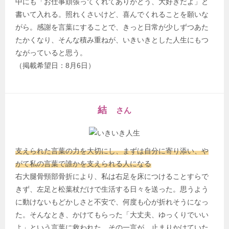
中にも「お仕事頑張ってくれてありがとう、大好きだよ」と
書いて入れる。照れくさいけど、喜んでくれることを願いな
がら。感謝を言葉にすることで、きっと日常が少しずつあた
たかくなり、そんな積み重ねが、いきいきとした人生にもつ
ながっていると思う。
（掲載希望日：8月6日）
結
さん
支えられた言葉の力を大切にし、まずは自分に寄り添い、や
がて私の言葉で誰かを支えられる人になる
右大腿骨頸部骨折により、私は右足を床につけることすらで
きず、左足と松葉杖だけで生活する日々を送った。思うよう
に動けないもどかしさと不安で、何度も心が折れそうになっ
た。そんなとき、かけてもらった「大丈夫、ゆっくりでいい
よ」という言葉に救われた。その一言が、止まりかけていた