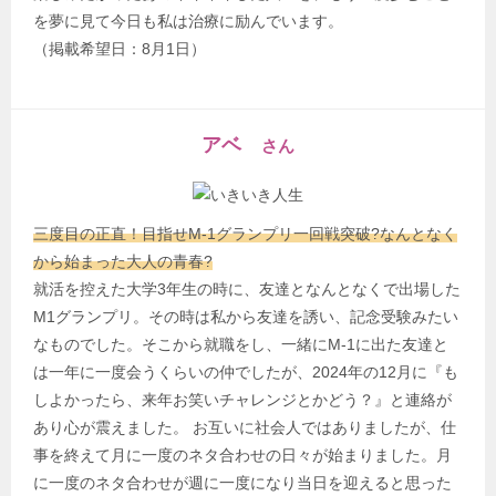
を夢に見て今日も私は治療に励んでいます。
（掲載希望日：8月1日）
アベ
さん
三度目の正直！目指せM-1グランプリ一回戦突破?なんとなく
から始まった大人の青春?
就活を控えた大学3年生の時に、友達となんとなくで出場した
M1グランプリ。その時は私から友達を誘い、記念受験みたい
なものでした。そこから就職をし、一緒にM-1に出た友達と
は一年に一度会うくらいの仲でしたが、2024年の12月に『も
しよかったら、来年お笑いチャレンジとかどう？』と連絡が
あり心が震えました。 お互いに社会人ではありましたが、仕
事を終えて月に一度のネタ合わせの日々が始まりました。月
に一度のネタ合わせが週に一度になり当日を迎えると思った