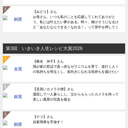
【みどり】さん
お母さん、いつも私のことを応援してくれてありがと
う。私には叶えたい夢がある。時々、挫けそうになるけ
ど「あなたならできる！なれる！」って背中を押してく
れる。何度助けられてきただろう。だから感謝を伝えた
い。
第3回 いきいき人生レシピ大賞2026
【椎名 仲子】さん
我が家の窓辺で真っ赤なゼラニウムを育て、道行く人々
の気持ちを明るくし、前向きになれる気持ちを届けたい
【見習いカメラ小僧】さん
退院して一人暮らしし、父からもらったカメラを持って
美しい風景の写真を撮る
【テツ】さん
自家用車を手放す！