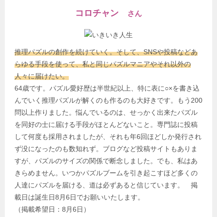
コロチャン
さん
推理パズルの創作を続けていく。そして、SNSや投稿などあ
らゆる手段を使って、私と同じパズルマニアやそれ以外の
人々に届けたい。
64歳です。パズル愛好歴は半世紀以上、特に表に○×を書き込
んでいく推理パズルが解くのも作るのも大好きです。もう200
問以上作りました。悩んでいるのは、せっかく出来たパズル
を同好の士に届ける手段がほとんどないこと。専門誌に投稿
して何度も採用されましたが、それも年6回ほどしか発行され
ず没になったのも数知れず。ブログなど投稿サイトもありま
すが、パズルのサイズの関係で断念しました。でも、私はあ
きらめません。いつかパズルブームを引き起こすほど多くの
人達にパズルを届ける、道は必ずあると信じています。 掲
載日は誕生日8月6日でお願いいたします。
（掲載希望日：8月6日）