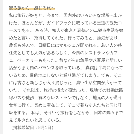
観る旅から、感じる旅へ
私は旅行が好きだ。今まで、国内外のいろいろな場所へ出か
けた。ほとんどが、ガイドブックに載っている王道の観光コ
ースである。 ある時、知人が東京と真鶴との二拠点生活を始
めたと言い、招待してくれた。行ってみると、漁港があり、
農業も盛んで、日曜日にはマルシェが開かれる。若い人の移
住先としても人気があるらしく、今風のレストランやカフ
ェ、ベーカリーもあった。昔ながらの魚屋や八百屋と新しい
店がうまく街のバランスを取っている。 真鶴は半島になって
いるため、目的地にしないと通り過ぎてしまう。でも、そこ
には古さと新しさが入り混じった、濃い生活空間が広がって
いた。 それ以来、旅行の概念が変わった。現地での移動は路
線バスや徒歩。有名なレストランではなく、地元の人が通う
食堂に行く。長めに滞在して、そこで暮らす人たちと同じ呼
吸をする。 私は、そういう旅行をしながら、日本の隅々まで
見て歩きたいと思っている。
（掲載希望日：8月1日）