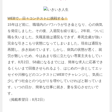
WEBで、日々コンテストに挑戦する！
15年ほど前に、職場内のパワハラが引き金となり、心の病気
を発症しました。その後、入退院を繰り返し、2年前、ついに
職を失いました。失職直後は通院もできず、希死念慮が強い
完全な引きこもり状態になってしまいました。現在は通院を
再開し、歩き始めています。しかし、病気の状態が悪く、就
労が難しいため、今はあまり役に立たない専業主夫をしてい
ます。8月2日、58歳になるまでには、簡単な求人に応募でき
るくらいまで回復させられるよう、はじめの一歩としてエッ
セイや川柳などのコンテストにWEBでチャレンジし、気長に
少しずつ社会とのつながりを増やしていければと願っていま
す。いつの日か、簡単な仕事に就き、妻を安心させたいで
す。
（掲載希望日：8月2日）