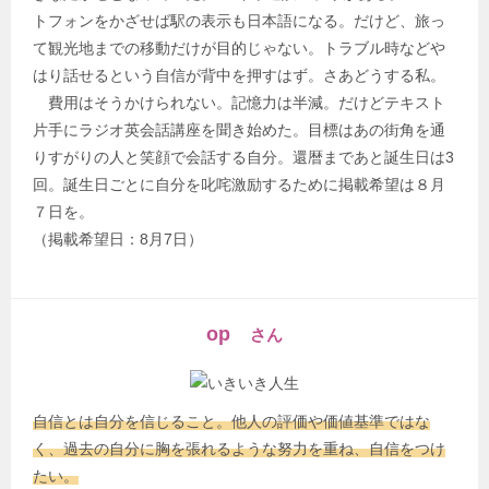
トフォンをかざせば駅の表示も日本語になる。だけど、旅っ
て観光地までの移動だけが目的じゃない。トラブル時などや
はり話せるという自信が背中を押すはず。さあどうする私。
費用はそうかけられない。記憶力は半減。だけどテキスト
片手にラジオ英会話講座を聞き始めた。目標はあの街角を通
りすがりの人と笑顔で会話する自分。還暦まであと誕生日は3
回。誕生日ごとに自分を叱咤激励するために掲載希望は８月
７日を。
（掲載希望日：8月7日）
op
さん
自信とは自分を信じること。他人の評価や価値基準ではな
く、過去の自分に胸を張れるような努力を重ね、自信をつけ
たい。